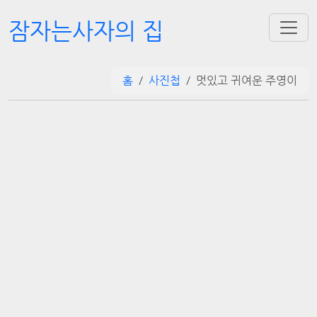
잠자는사자의 집
홈
사진첩
멋있고 귀여운 주영이