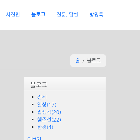
사진첩
블로그
질문, 답변
방명록
홈
블로그
블로그
전체
일상(17)
잡생각(20)
헬조선(22)
환경(4)
더보기