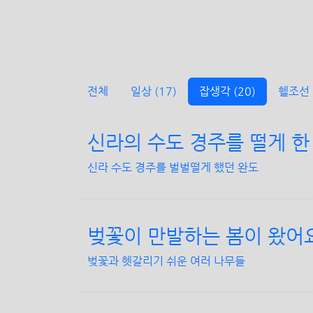
전체
일상
(17)
잡생각
(20)
헬조선
신라의 수도 경주를 떨게 한
신라 수도 경주를 벌벌떨게 했던 완도
벚꽃이 만발하는 봄이 왔어
벚꽃과 헷갈리기 쉬운 여러 나무들