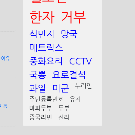
한자
거부
식민지
망국
메트릭스
 이유
중화요리
CCTV
국뽕
요로결석
두리안
과일
미군
주민등록번호
유자
 통
마파두부
두부
중국라면
신라