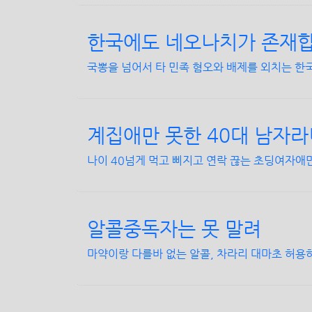
한국에도 네오나치가 존재
국뽕을 넘어서 타 민족 혐오와 배제를 외치는 한
계집애만 못한 40대 남자라니.
나이 40넘게 먹고 삐지고 연락 끊는 초딩여자애만
알콜중독자는 못 말려
마약이랑 다를바 없는 알콜, 차라리 대마초 허용