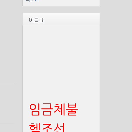
이름표
임금체불
헬조선