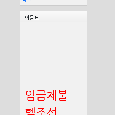
이름표
임금체불
헬조선