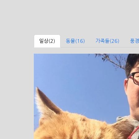
일상
(2)
동물
(16)
가족들
(26)
풍