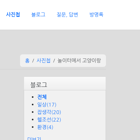
사진첩
블로그
질문, 답변
방명록
홈
사진첩
놀이터에서 고양이랑
블로그
전체
일상(17)
잡생각(20)
헬조선(22)
환경(4)
더보기