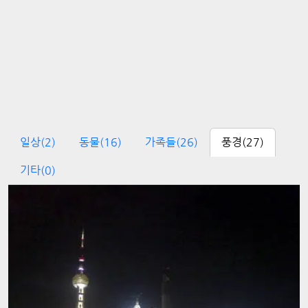
일상
(2)
동물
(16)
가족들
(26)
풍경
(27)
기타
(0)