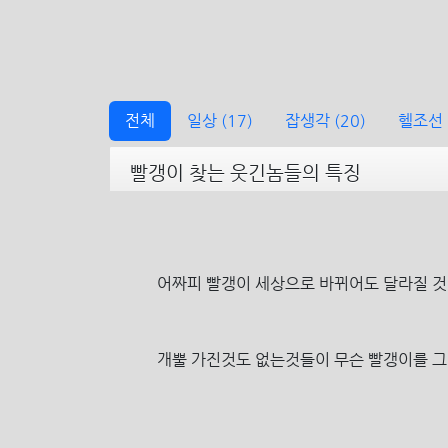
전체
일상
(17)
잡생각
(20)
헬조선
빨갱이 찾는 웃긴놈들의 특징
어짜피 빨갱이 세상으로 바뀌어도 달라질 것
개뿔 가진것도 없는것들이 무슨 빨갱이를 그