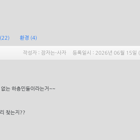
(22)
환경
(4)
작성자 :
잠자는-사자
등록일시 :
2026년 06월 15일 
 없는 하층민들이라는거~~
리 찾는지??