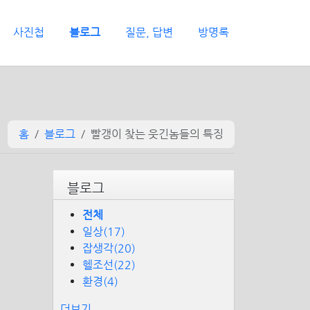
사진첩
블로그
질문, 답변
방명록
홈
블로그
빨갱이 찾는 웃긴놈들의 특징
블로그
전체
일상(17)
잡생각(20)
헬조선(22)
환경(4)
더보기