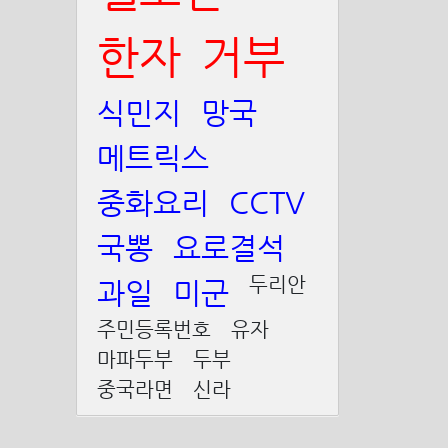
한자
거부
식민지
망국
메트릭스
중화요리
CCTV
국뽕
요로결석
두리안
과일
미군
주민등록번호
유자
마파두부
두부
중국라면
신라