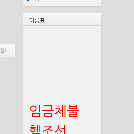
이름표
(월)
임금체불
헬조선