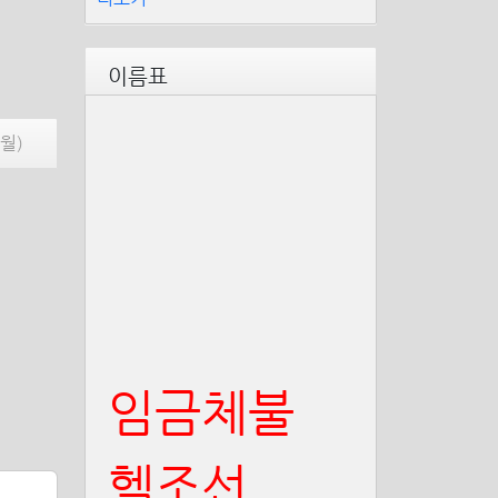
이름표
(월)
임금체불
헬조선