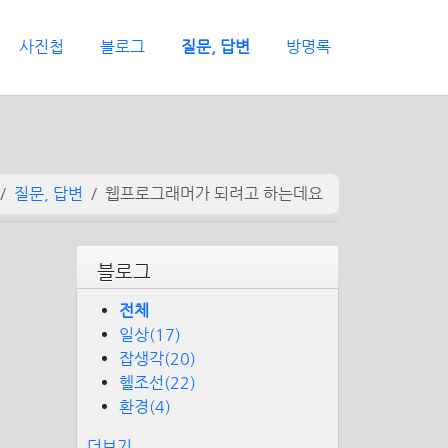
사진첩
블로그
질문, 답변
방명록
질문, 답변
웹프로그래머가 되려고 하는데요
블로그
전체
일상(17)
잡생각(20)
헬조선(22)
환경(4)
더보기