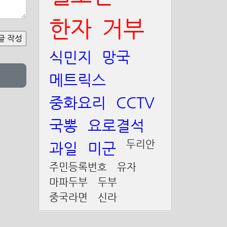
한자
거부
식민지
망국
메트릭스
중화요리
CCTV
국뽕
요로결석
두리안
과일
미군
주민등록번호
유자
마파두부
두부
중국라면
신라